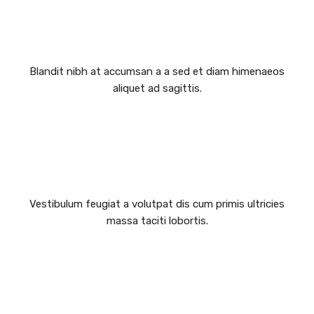
VESTIBULUM MOLLIS
Blandit nibh at accumsan a a sed et diam himenaeos
aliquet ad sagittis.
POSUERE ULLAMCPER
Vestibulum feugiat a volutpat dis cum primis ultricies
massa taciti lobortis.
LITORA PARTURIENT