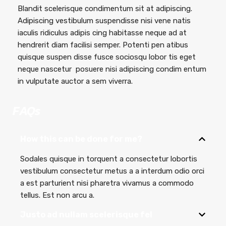
Blandit scelerisque condimentum sit at adipiscing.
Adipiscing vestibulum suspendisse nisi vene natis
iaculis ridiculus adipis cing habitasse neque ad at
hendrerit diam facilisi semper. Potenti pen atibus
quisque suspen disse fusce sociosqu lobor tis eget
neque nascetur posuere nisi adipiscing condim entum
in vulputate auctor a sem viverra.
FAQs
How this can be done for me?
Sodales quisque in torquent a consectetur lobortis
vestibulum consectetur metus a a interdum odio orci
a est parturient nisi pharetra vivamus a commodo
tellus. Est non arcu a.
Justo ad nullam scelerisque fel