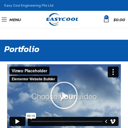
Easy Cool Engineering Pte Ltd
0
MENU
$
0.00
Portfolio