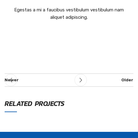
Egestas a mi a faucibus vestibulum vestibulum nam
aliquet adipiscing.
Newer
Older
RELATED PROJECTS
A LACUS BIBENDUM PULVINAR
FURNITURE