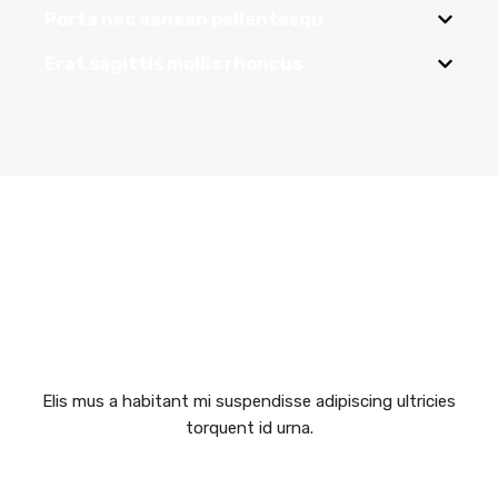
Porta nec aenean pellentesqu
Erat sagittis mollis rhoncus
TACITIRS LOBORTIS
Elis mus a habitant mi suspendisse adipiscing ultricies
torquent id urna.